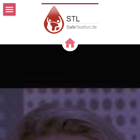
Découvre le livre
Comprendre
Notre réponse
Une avancée déterminante
La technologie ISET
Comment ça marche ?
La Professeure
Ils parlent de nous
Qui sommes-nous ?