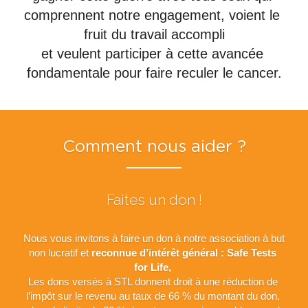
comprennent notre engagement, voient le 
fruit du travail accompli
et veulent participer à cette avancée 
fondamentale pour faire reculer le cancer.
Comment nous aider ?
Faites un don !
Nous vous invitons à faire un don à notre association à but 
non lucratif et 
reconnue d’intérêt général : Safe Tests 
for Life, 
Les dons versés à STL donnent droit à une réduction de 
l’impôt sur le revenu au taux de 66 % du montant du don, 